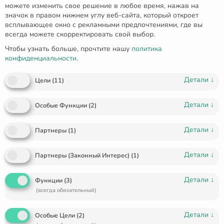
можете изменить свое решение в любое время, нажав на
значок в правом нижнем углу веб-сайта, который откроет
всплывающее окно с рекламными предпочтениями, где вы
всегда можете скорректировать свой выбор.
Чтобы узнать больше, прочтите нашу
политика
конфиденциальности
.
Детали
↓
Цели
(
11
)
Маленькие сережки-гвоздики с
Детали
↓
Особые Функции
(
2
)
цветными фианитами
Детали
↓
Партнеры
(
1
)
€
150.00
🔥 3 items sold in last 3 days
Детали
↓
Партнеры (Законный Интерес)
(
1
)
Детали
↓
Функции
(
3
)
от 150 € доставка бесплатно
(всегда обязательный)
Бесплатный возврат и замена
Стандартная отправка - 1-2 недели
Детали
↓
Особые Цели
(
2
)