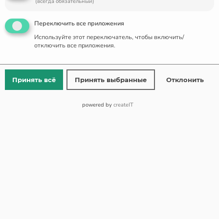
(всегда обязательный)
Переключить все приложения
Colour
Используйте этот переключатель, чтобы включить/
отключить все приложения.
В Корзину
Принять всё
Принять выбранные
Отклонить
OR
powered by
createIT
Buy Now
Add to Wishlist
Add to Compare
SKU:
N/A
Собирай Бонусы