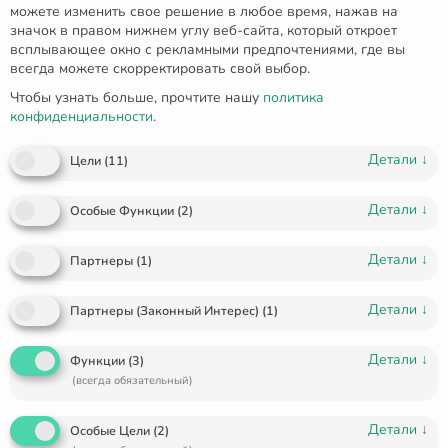
можете изменить свое решение в любое время, нажав на
значок в правом нижнем углу веб-сайта, который откроет
всплывающее окно с рекламными предпочтениями, где вы
всегда можете скорректировать свой выбор.
Чтобы узнать больше, прочтите нашу
политика
конфиденциальности
.
Детали
↓
Цели
(
11
)
Детали
↓
Особые Функции
(
2
)
Детали
↓
Партнеры
(
1
)
Детали
↓
Партнеры (Законный Интерес)
(
1
)
Серебряная серьга-кафф E-
Детали
↓
Функции
(
3
)
00275
(всегда обязательный)
€
42.00
Детали
↓
Особые Цели
(
2
)
🔥 1 items sold in last 3 days