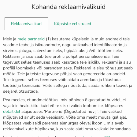
Kohanda reklaamivalikuid
0
Reklaamivalikud
Küpsiste eelistused
Esileht
Kõrvarõngad
Meie ja
meie partnerid
(
1
) kasutame küpsiseid ja muid andmeid teie
Lakoonilised pärlkõrvarõngad “Vela”
seadme teabe ja isikuandmete, nagu unikaalsed identifikaatorid ja
sirvimisajalugu, salvestamiseks, ligipääsuks ja/või töötlemiseks.
Reklaami ja sisu saab teie profiili põhjal personaliseerida. Teie
tegevust selles teenuses saab kasutada teie isikliku reklaami ja sisu
profiili loomiseks või parendamiseks. Reklaami ja sisu tõhusust saab
mõõta. Teie ja teiste tegevuse põhjal saab genereerida aruandeid.
Teie tegevus selles teenuses võib aidata arendada ja täiustada
tooteid ja teenuseid. Võite sellega nõustuda, saada rohkem teavet ja
seejärel otsustada.
Pea meeles, et andmetöötlus, mis põhineb õigustatud huvidel, ei
vaja teie heakskiitu, kuid võite siiski valida loobumise, klõpsates
detailidel
alajaotuses 'Partnerid (Õigustatud huvi)'. Teie valikud
mõjutavad ainult seda veebisaiti. Võite oma meelt muuta igal ajal,
klõpsates veebisaidi paremas alanurgas oleval ikoonil, mis avab
reklaamivalikute hüpikakna, kus saate alati oma valikuid kohandada.