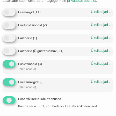
Lisateabe saamiseks palun lugege meie
privaatsuspoliitika
.
Üksikasjad
↓
Eesmärgid
(
11
)
Üksikasjad
↓
Eriefunktsioonid
(
2
)
Üksikasjad
↓
Partnerid
(
1
)
Üksikasjad
↓
Partnerid (Õigustatud huvi)
(
1
)
Üksikasjad
↓
Funktsioonid
(
3
)
(alati nõutud)
Üksikasjad
↓
Erieesmärgid
(
2
)
Lakoonilised pärlkõrvarõngad
(alati nõutud)
“Vela”
Luba või keela kõik teenused
€
310.00
Kasuta seda lülitit, et lubada või keelata kõik teenused.
🔥 2 items sold in last 3 days