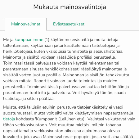
Mukauta mainosvalintoja
0
Mainosvalinnat
Evästeasetukset
Etusivu
Korvakorut
Me ja
kumppanimme
(
1
) käytämme evästeitä ja muita tietoja
Riippuvat ja roikkuvat hopeiset korvakorut säihkyvillä
tallentamaan, käyttämään ja/tai käsittelemään laitetietojasi ja
kristalleilla ja kultalevyillä ”Viktoria”
henkilötietojasi, kuten yksilöllisiä tunnisteita ja selaushistoriaa.
Mainonta ja sisältö voidaan räätälöidä profiilisi perusteella.
Toimintasi tässä palvelussa voidaan käyttää rakentamaan tai
parantamaan sinusta henkilökohtaisesti räätälöityä mainontaa ja
sisältöä varten luotua profiilia. Mainonnan ja sisällön tehokkuutta
voidaan mitata. Raportit voidaan luoda toimintasi ja muiden
perusteella. Toimintasi tässä palvelussa voi auttaa kehittämään ja
parantamaan tuotteita ja palveluita. Voit hyväksyä tämän, saada
lisätietoja ja sitten päättää.
Muista, että laillisiin etuihin perustuva tietojenkäsittely ei vaadi
suostumustasi, mutta voit silti valita kieltäytymisen napsauttamalla
tietoja
kohdasta 'Kumppanit (Laillinen etu)'. Valintasi vaikuttavat vain
tähän verkkosivustoon. Voit muuttaa mieltäsi milloin tahansa
napsauttamalla verkkosivuston oikeassa alakulmassa olevaa
kuvaketta, joka avaa Mainosvalinnat-popupin, jossa voit aina säätää