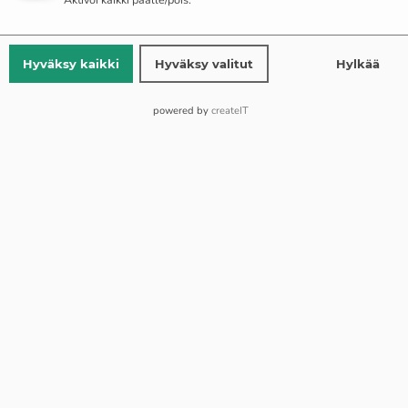
Korvakorujen keskimääräinen paino – 6,77 grammaa, koko
– 3 cm.
Hyväksy kaikki
Hyväksy valitut
Hylkää
Yli 150 EUR:n tilauksissa toimitus on ilmainen
powered by
createIT
Ilmaiset palautukset
Vakiotoimitus 1–2 työpäivää (ma–pe)
Lisää Ostoskoriin
OR
Buy Now
Lisää toivelistaan
Lisää vertailuun
SKU:
Viktoria