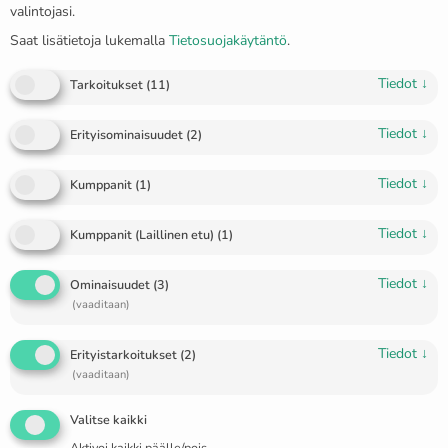
valintojasi.
Saat lisätietoja lukemalla
Tietosuojakäytäntö
.
Tiedot
↓
Tarkoitukset
(
11
)
Tiedot
↓
Erityisominaisuudet
(
2
)
Tiedot
↓
Kumppanit
(
1
)
Riippuvat ja roikkuvat hopeiset
Tiedot
↓
Kumppanit (Laillinen etu)
(
1
)
korvakorut säihkyvillä kristalleilla
ja kultalevyillä ”Viktoria”
Tiedot
↓
Ominaisuudet
(
3
)
(vaaditaan)
€
65.00
🔥 1 items sold in last 3 days
Tiedot
↓
Erityistarkoitukset
(
2
)
(vaaditaan)
Kultalevyupotusten paino 0,08 grammaa.
Valitse kaikki
Aktivoi kaikki päälle/pois.