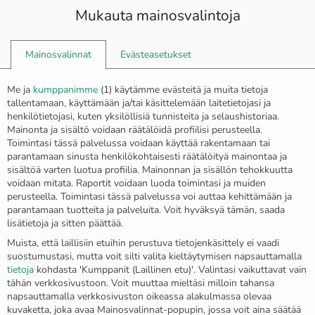
Mukauta mainosvalintoja
0
Mainosvalinnat
Evästeasetukset
Etusivu
Rannekorut
Me ja
kumppanimme
(
1
) käytämme evästeitä ja muita tietoja
Tyylikäs nahka- ja teräsranneke ”Quebec”
tallentamaan, käyttämään ja/tai käsittelemään laitetietojasi ja
henkilötietojasi, kuten yksilöllisiä tunnisteita ja selaushistoriaa.
Mainonta ja sisältö voidaan räätälöidä profiilisi perusteella.
Toimintasi tässä palvelussa voidaan käyttää rakentamaan tai
parantamaan sinusta henkilökohtaisesti räätälöityä mainontaa ja
sisältöä varten luotua profiilia. Mainonnan ja sisällön tehokkuutta
voidaan mitata. Raportit voidaan luoda toimintasi ja muiden
perusteella. Toimintasi tässä palvelussa voi auttaa kehittämään ja
parantamaan tuotteita ja palveluita. Voit hyväksyä tämän, saada
lisätietoja ja sitten päättää.
Muista, että laillisiin etuihin perustuva tietojenkäsittely ei vaadi
suostumustasi, mutta voit silti valita kieltäytymisen napsauttamalla
tietoja
kohdasta 'Kumppanit (Laillinen etu)'. Valintasi vaikuttavat vain
tähän verkkosivustoon. Voit muuttaa mieltäsi milloin tahansa
napsauttamalla verkkosivuston oikeassa alakulmassa olevaa
kuvaketta, joka avaa Mainosvalinnat-popupin, jossa voit aina säätää