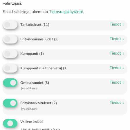
valintojasi.
Saat lisätietoja lukemalla
Tietosuojakäytäntö
.
Tiedot
↓
Tarkoitukset
(
11
)
Tiedot
↓
Erityisominaisuudet
(
2
)
Tiedot
↓
Kumppanit
(
1
)
Tiedot
↓
Kumppanit (Laillinen etu)
(
1
)
Tiedot
↓
Ominaisuudet
(
3
)
(vaaditaan)
Tyylikäs nahka- ja teräsranneke
Tiedot
↓
Erityistarkoitukset
(
2
)
”Quebec”
(vaaditaan)
€
33.00
Valitse kaikki
🔥 1 items sold in last 3 days
Aktivoi kaikki päälle/pois.