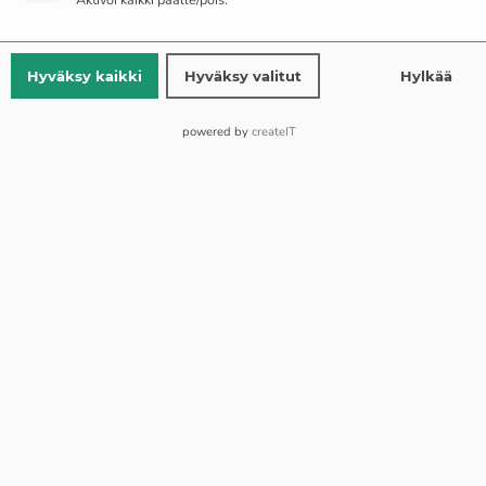
Yli 150 EUR:n tilauksissa toimitus on ilmainen
Hyväksy kaikki
Hyväksy valitut
Hylkää
Ilmaiset palautukset
Vakiotoimitus 1–2 työpäivää (ma–pe)
powered by
createIT
Lisää Ostoskoriin
OR
Buy Now
Lisää toivelistaan
Lisää vertailuun
Tag:
Miesten korut
Kerää Bonuksia