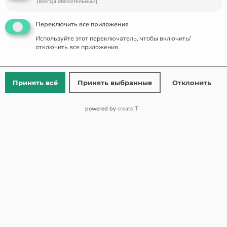
(всегда обязательный)
🔥 1 items sold in last 3 days
Переключить все приложения
Голубые топазы 6 шт., 1,76 карата
Используйте этот переключатель, чтобы включить/
отключить все приложения.
Бриллианты 12 шт., полная бриллиантовая огранка,
Принять всё
Принять выбранные
Отклонить
0,14 карата
powered by
createIT
Белое золото 585 пробы
Вес сережек 3,35 гр.
от 150 € доставка бесплатно
Бесплатный возврат и замена