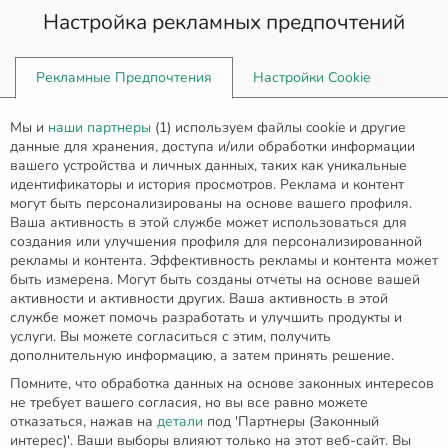
Настройка рекламных предпочтений
0
Рекламные Предпочтения
Настройки Cookie
Главная
Серьги
Мы и
наши партнеры
(
1
) используем файлы cookie и другие
Серьги из белого золота с голубыми топазами и
данные для хранения, доступа и/или обработки информации
бриллиантами E-6708
вашего устройства и личных данных, таких как уникальные
идентификаторы и история просмотров. Реклама и контент
могут быть персонализированы на основе вашего профиля.
Ваша активность в этой службе может использоваться для
создания или улучшения профиля для персонализированной
рекламы и контента. Эффективность рекламы и контента может
быть измерена. Могут быть созданы отчеты на основе вашей
активности и активности других. Ваша активность в этой
службе может помочь разработать и улучшить продукты и
услуги. Вы можете согласиться с этим, получить
дополнительную информацию, а затем принять решение.
Помните, что обработка данных на основе законных интересов
не требует вашего согласия, но вы все равно можете
отказаться, нажав на
детали
под 'Партнеры (Законный
интерес)'. Ваши выборы влияют только на этот веб-сайт. Вы