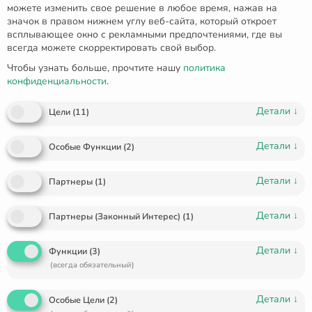
можете изменить свое решение в любое время, нажав на
значок в правом нижнем углу веб-сайта, который откроет
всплывающее окно с рекламными предпочтениями, где вы
всегда можете скорректировать свой выбор.
Чтобы узнать больше, прочтите нашу
политика
конфиденциальности
.
Детали
↓
Цели
(
11
)
Детали
↓
Особые Функции
(
2
)
Детали
↓
Партнеры
(
1
)
Детали
↓
Партнеры (Законный Интерес)
(
1
)
Серьги из белого золота с
Детали
↓
Функции
(
3
)
голубыми топазами и
(всегда обязательный)
бриллиантами E-6708
Детали
↓
Особые Цели
(
2
)
€
920.00